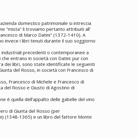
'azienda domestico patrimoniale si intreccia
one "mista" li troviamo pertanto attribuiti all'
rancesco di Marco Datini" (1372-1410). A
o invece i libri tenuti durante il suo soggiorno
de industriali precedenti o contemporanee a
ri che entrano in società con Datini: pur con
 dei libri, sono state identificate le seguenti
 Giunta del Rosso, in società con Francesco di
sso, Francesco di Michele e Francesco di
a del Rosso e Giusto di Agostino di
e è quella dell'appalto delle gabelle del vino
Piero di Giunta del Rosso (per
ni) (1348-1365) e un libro del fattore Monte