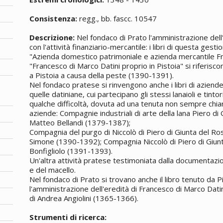
Consistenza:
regg., bb. fascc. 10547
Descrizione:
Nel fondaco di Prato l'amministrazione dell
con l'attività finanziario-mercantile: i libri di questa gesti
"Azienda domestico patrimoniale e azienda mercantile F
"Francesco di Marco Datini proprio in Pistoia" si riferiscon
a Pistoia a causa della peste (1390-1391).
Nel fondaco pratese si rinvengono anche i libri di azien
quelle datiniane, cui partecipano gli stessi lanaioli e tinto
qualche difficoltà, dovuta ad una tenuta non sempre chiara
aziende: Compagnie industriali di arte della lana Piero di
Matteo Bellandi (1379-1387);
Compagnia del purgo di Niccolò di Piero di Giunta del Ro
Simone (1390-1392); Compagnia Niccolò di Piero di Giunt
Bonfigliolo (1391-1393).
Un'altra attività pratese testimoniata dalla documentazion
e del macello.
Nel fondaco di Prato si trovano anche il libro tenuto da 
l'amministrazione dell'eredità di Francesco di Marco Dati
di Andrea Angiolini (1365-1366).
Strumenti di ricerca: