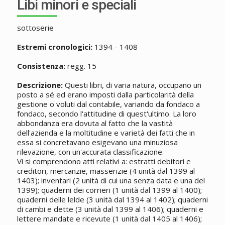
Libi minori e speciali
sottoserie
Estremi cronologici:
1394 - 1408
Consistenza:
regg. 15
Descrizione:
Questi libri, di varia natura, occupano un
posto a sé ed erano imposti dalla particolarità della
gestione o voluti dal contabile, variando da fondaco a
fondaco, secondo l'attitudine di quest'ultimo. La loro
abbondanza era dovuta al fatto che la vastità
dell'azienda e la moltitudine e varietà dei fatti che in
essa si concretavano esigevano una minuziosa
rilevazione, con un'accurata classificazione.
Vi si comprendono atti relativi a: estratti debitori e
creditori, mercanzie, masserizie (4 unità dal 1399 al
1403); inventari (2 unità di cui una senza data e una del
1399); quaderni dei corrieri (1 unità dal 1399 al 1400);
quaderni delle lelde (3 unità dal 1394 al 1402); quaderni
di cambi e dette (3 unità dal 1399 al 1406); quaderni e
lettere mandate e ricevute (1 unità dal 1405 al 1406);