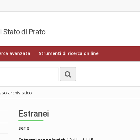
i Stato di Prato
erca avanzata
Strumenti di ricerca on line
o archivistico
Estranei
serie
Estremi cronologici:
1344 - 1415