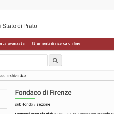
i Stato di Prato
erca avanzata
Strumenti di ricerca on line
o archivistico
Fondaco di Firenze
sub-fondo / sezione
Estremi cronologici:
1361 - 1420, L'estremo cronologico