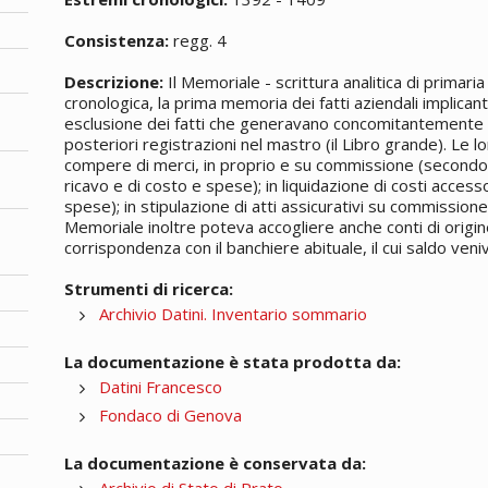
Consistenza:
regg. 4
Descrizione:
Il Memoriale - scrittura analitica di primari
cronologica, la prima memoria dei fatti aziendali implican
esclusione dei fatti che generavano concomitantemente v
posteriori registrazioni nel mastro (il Libro grande). Le lo
compere di merci, in proprio e su commissione (secondo 
ricavo e di costo e spese); in liquidazione di costi access
spese); in stipulazione di atti assicurativi su commissione; 
Memoriale inoltre poteva accogliere anche conti di origin
corrispondenza con il banchiere abituale, il cui saldo veni
Strumenti di ricerca:
Archivio Datini. Inventario sommario
La documentazione è stata prodotta da:
Datini Francesco
Fondaco di Genova
La documentazione è conservata da:
Archivio di Stato di Prato