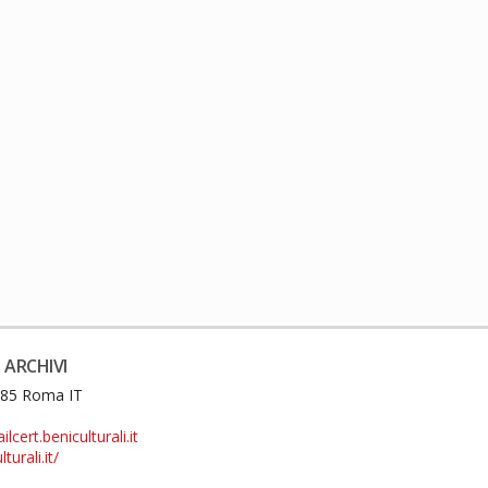
 ARCHIVI
0185 Roma IT
cert.beniculturali.it
turali.it/