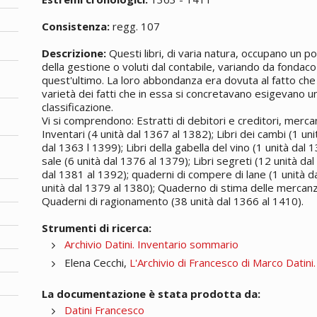
Consistenza:
regg. 107
Descrizione:
Questi libri, di varia natura, occupano un p
della gestione o voluti dal contabile, variando da fondaco
quest'ultimo. La loro abbondanza era dovuta al fatto che l
varietà dei fatti che in essa si concretavano esigevano u
classificazione.
Vi si comprendono: Estratti di debitori e creditori, merc
Inventari (4 unità dal 1367 al 1382); Libri dei cambi (1 uni
dal 1363 l 1399); Libri della gabella del vino (1 unità dal 
sale (6 unità dal 1376 al 1379); Libri segreti (12 unità da
dal 1381 al 1392); quaderni di compere di lane (1 unità d
unità dal 1379 al 1380); Quaderno di stima delle mercanzie
Quaderni di ragionamento (38 unità dal 1366 al 1410).
Strumenti di ricerca:
Archivio Datini. Inventario sommario
Elena Cecchi,
L'Archivio di Francesco di Marco Datini
La documentazione è stata prodotta da:
Datini Francesco