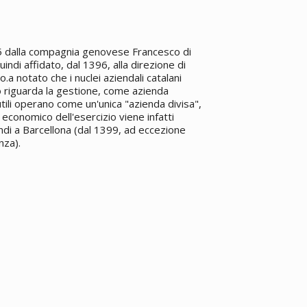
95 dalla compagnia genovese Francesco di
ndi affidato, dal 1396, alla direzione di
a notato che i nuclei aziendali catalani
o riguarda la gestione, come azienda
li operano come un'unica "azienda divisa",
 economico dell'esercizio viene infatti
ndi a Barcellona (dal 1399, ad eccezione
nza).