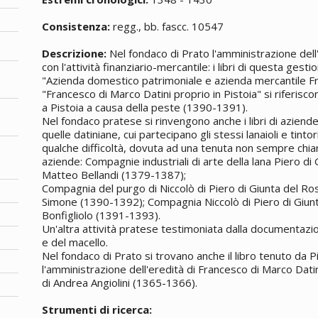
Consistenza:
regg., bb. fascc. 10547
Descrizione:
Nel fondaco di Prato l'amministrazione dell
con l'attività finanziario-mercantile: i libri di questa gesti
"Azienda domestico patrimoniale e azienda mercantile F
"Francesco di Marco Datini proprio in Pistoia" si riferiscon
a Pistoia a causa della peste (1390-1391).
Nel fondaco pratese si rinvengono anche i libri di azien
quelle datiniane, cui partecipano gli stessi lanaioli e tinto
qualche difficoltà, dovuta ad una tenuta non sempre chiara
aziende: Compagnie industriali di arte della lana Piero di
Matteo Bellandi (1379-1387);
Compagnia del purgo di Niccolò di Piero di Giunta del Ro
Simone (1390-1392); Compagnia Niccolò di Piero di Giunt
Bonfigliolo (1391-1393).
Un'altra attività pratese testimoniata dalla documentazion
e del macello.
Nel fondaco di Prato si trovano anche il libro tenuto da 
l'amministrazione dell'eredità di Francesco di Marco Dati
di Andrea Angiolini (1365-1366).
Strumenti di ricerca: