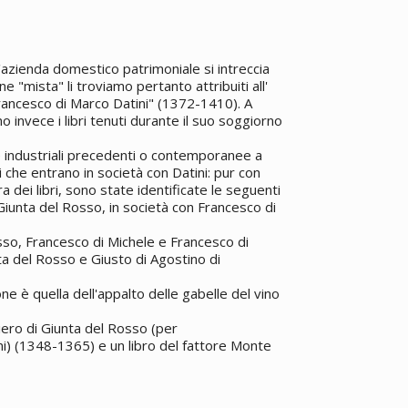
'azienda domestico patrimoniale si intreccia
one "mista" li troviamo pertanto attribuiti all'
rancesco di Marco Datini" (1372-1410). A
o invece i libri tenuti durante il suo soggiorno
de industriali precedenti o contemporanee a
ri che entrano in società con Datini: pur con
 dei libri, sono state identificate le seguenti
 Giunta del Rosso, in società con Francesco di
sso, Francesco di Michele e Francesco di
a del Rosso e Giusto di Agostino di
e è quella dell'appalto delle gabelle del vino
Piero di Giunta del Rosso (per
ni) (1348-1365) e un libro del fattore Monte