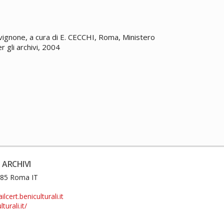
Avignone, a cura di E. CECCHI, Roma, Ministero
er gli archivi, 2004
 ARCHIVI
0185 Roma IT
cert.beniculturali.it
turali.it/