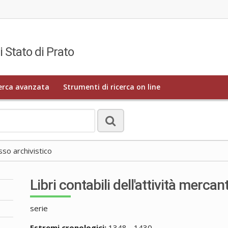
i Stato di Prato
erca avanzata
Strumenti di ricerca on line
o archivistico
Libri contabili dell'attività mercant
serie
Estremi cronologici:
1348 - 1430