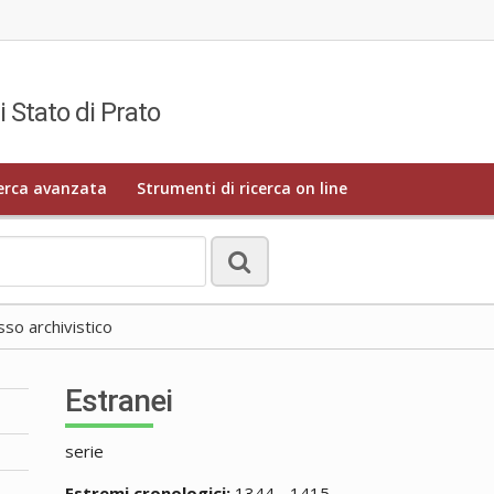
i Stato di Prato
erca avanzata
Strumenti di ricerca on line
o archivistico
Estranei
serie
Estremi cronologici:
1344 - 1415