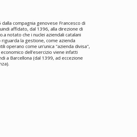
95 dalla compagnia genovese Francesco di
ndi affidato, dal 1396, alla direzione di
a notato che i nuclei aziendali catalani
o riguarda la gestione, come azienda
li operano come un'unica "azienda divisa",
 economico dell'esercizio viene infatti
ndi a Barcellona (dal 1399, ad eccezione
nza).