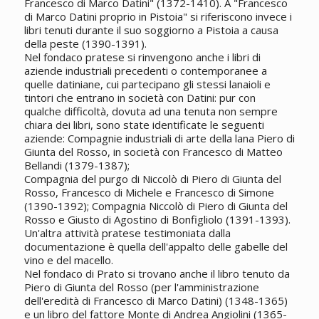
Francesco di Marco Datini" (1372-1410). A "Francesco
di Marco Datini proprio in Pistoia" si riferiscono invece i
libri tenuti durante il suo soggiorno a Pistoia a causa
della peste (1390-1391).
Nel fondaco pratese si rinvengono anche i libri di
aziende industriali precedenti o contemporanee a
quelle datiniane, cui partecipano gli stessi lanaioli e
tintori che entrano in società con Datini: pur con
qualche difficoltà, dovuta ad una tenuta non sempre
chiara dei libri, sono state identificate le seguenti
aziende: Compagnie industriali di arte della lana Piero di
Giunta del Rosso, in società con Francesco di Matteo
Bellandi (1379-1387);
Compagnia del purgo di Niccolò di Piero di Giunta del
Rosso, Francesco di Michele e Francesco di Simone
(1390-1392); Compagnia Niccolò di Piero di Giunta del
Rosso e Giusto di Agostino di Bonfigliolo (1391-1393).
Un'altra attività pratese testimoniata dalla
documentazione è quella dell'appalto delle gabelle del
vino e del macello.
Nel fondaco di Prato si trovano anche il libro tenuto da
Piero di Giunta del Rosso (per l'amministrazione
dell'eredità di Francesco di Marco Datini) (1348-1365)
e un libro del fattore Monte di Andrea Angiolini (1365-