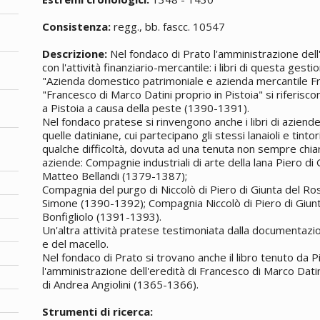
Consistenza:
regg., bb. fascc. 10547
Descrizione:
Nel fondaco di Prato l'amministrazione dell
con l'attività finanziario-mercantile: i libri di questa gesti
"Azienda domestico patrimoniale e azienda mercantile F
"Francesco di Marco Datini proprio in Pistoia" si riferiscon
a Pistoia a causa della peste (1390-1391).
Nel fondaco pratese si rinvengono anche i libri di azien
quelle datiniane, cui partecipano gli stessi lanaioli e tinto
qualche difficoltà, dovuta ad una tenuta non sempre chiara
aziende: Compagnie industriali di arte della lana Piero di
Matteo Bellandi (1379-1387);
Compagnia del purgo di Niccolò di Piero di Giunta del Ro
Simone (1390-1392); Compagnia Niccolò di Piero di Giunt
Bonfigliolo (1391-1393).
Un'altra attività pratese testimoniata dalla documentazion
e del macello.
Nel fondaco di Prato si trovano anche il libro tenuto da 
l'amministrazione dell'eredità di Francesco di Marco Dati
di Andrea Angiolini (1365-1366).
Strumenti di ricerca: