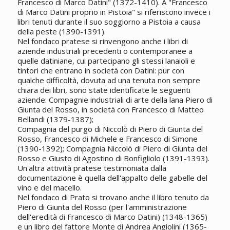
Francesco di Marco Datini" (1372-1410). A "Francesco
di Marco Datini proprio in Pistoia" si riferiscono invece i
libri tenuti durante il suo soggiorno a Pistoia a causa
della peste (1390-1391).
Nel fondaco pratese si rinvengono anche i libri di
aziende industriali precedenti o contemporanee a
quelle datiniane, cui partecipano gli stessi lanaioli e
tintori che entrano in società con Datini: pur con
qualche difficoltà, dovuta ad una tenuta non sempre
chiara dei libri, sono state identificate le seguenti
aziende: Compagnie industriali di arte della lana Piero di
Giunta del Rosso, in società con Francesco di Matteo
Bellandi (1379-1387);
Compagnia del purgo di Niccolò di Piero di Giunta del
Rosso, Francesco di Michele e Francesco di Simone
(1390-1392); Compagnia Niccolò di Piero di Giunta del
Rosso e Giusto di Agostino di Bonfigliolo (1391-1393).
Un'altra attività pratese testimoniata dalla
documentazione è quella dell'appalto delle gabelle del
vino e del macello.
Nel fondaco di Prato si trovano anche il libro tenuto da
Piero di Giunta del Rosso (per l'amministrazione
dell'eredità di Francesco di Marco Datini) (1348-1365)
e un libro del fattore Monte di Andrea Angiolini (1365-