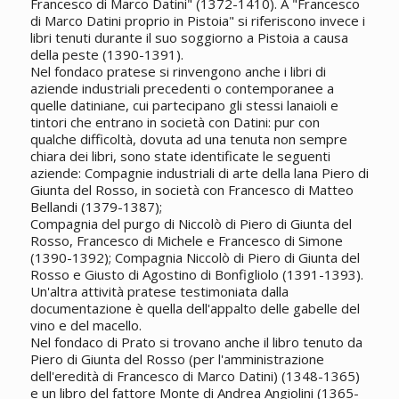
Francesco di Marco Datini" (1372-1410). A "Francesco
di Marco Datini proprio in Pistoia" si riferiscono invece i
libri tenuti durante il suo soggiorno a Pistoia a causa
della peste (1390-1391).
Nel fondaco pratese si rinvengono anche i libri di
aziende industriali precedenti o contemporanee a
quelle datiniane, cui partecipano gli stessi lanaioli e
tintori che entrano in società con Datini: pur con
qualche difficoltà, dovuta ad una tenuta non sempre
chiara dei libri, sono state identificate le seguenti
aziende: Compagnie industriali di arte della lana Piero di
Giunta del Rosso, in società con Francesco di Matteo
Bellandi (1379-1387);
Compagnia del purgo di Niccolò di Piero di Giunta del
Rosso, Francesco di Michele e Francesco di Simone
(1390-1392); Compagnia Niccolò di Piero di Giunta del
Rosso e Giusto di Agostino di Bonfigliolo (1391-1393).
Un'altra attività pratese testimoniata dalla
documentazione è quella dell'appalto delle gabelle del
vino e del macello.
Nel fondaco di Prato si trovano anche il libro tenuto da
Piero di Giunta del Rosso (per l'amministrazione
dell'eredità di Francesco di Marco Datini) (1348-1365)
e un libro del fattore Monte di Andrea Angiolini (1365-