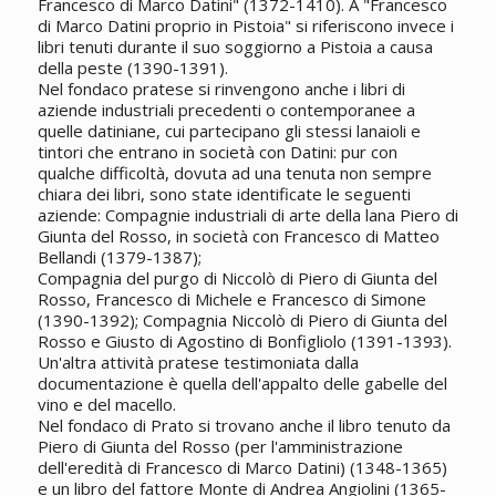
Francesco di Marco Datini" (1372-1410). A "Francesco
di Marco Datini proprio in Pistoia" si riferiscono invece i
libri tenuti durante il suo soggiorno a Pistoia a causa
della peste (1390-1391).
Nel fondaco pratese si rinvengono anche i libri di
aziende industriali precedenti o contemporanee a
quelle datiniane, cui partecipano gli stessi lanaioli e
tintori che entrano in società con Datini: pur con
qualche difficoltà, dovuta ad una tenuta non sempre
chiara dei libri, sono state identificate le seguenti
aziende: Compagnie industriali di arte della lana Piero di
Giunta del Rosso, in società con Francesco di Matteo
Bellandi (1379-1387);
Compagnia del purgo di Niccolò di Piero di Giunta del
Rosso, Francesco di Michele e Francesco di Simone
(1390-1392); Compagnia Niccolò di Piero di Giunta del
Rosso e Giusto di Agostino di Bonfigliolo (1391-1393).
Un'altra attività pratese testimoniata dalla
documentazione è quella dell'appalto delle gabelle del
vino e del macello.
Nel fondaco di Prato si trovano anche il libro tenuto da
Piero di Giunta del Rosso (per l'amministrazione
dell'eredità di Francesco di Marco Datini) (1348-1365)
e un libro del fattore Monte di Andrea Angiolini (1365-