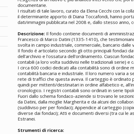
documentarie.
I risultati di tale lavoro, curato da Elena Cecchi con la col
il determinante apporto di Diana Toccafondi, hanno porta
dati/immagini pubblicata nel 2008 e, dallo stesso anno, co
Descrizione:
Il fondo contiene documenti di amministraz
Francesco di Marco Datini (1335-1410), che testimoniano
svolta in campo industriale, commerciale, bancario dalle v
Il fondo é articolato secondo gli otto principali fondaci dat
dell'archivio e l'ossatura dell'ordinamento. Ciascun fondaco
contabili (a loro volta suddivisi nelle tradizionali serie) e
I circa 600 codici dedicati alla contabilità sono di ordine
contabilità bancaria e industriale. Il loro numero varia a 
rete di traffici che questa aveva. Il carteggio è ordinato 
quindi per mittenti/destinatari in ordine alfabetico e, all
cronologico. I registri contabili sono ordinati in serie tipo
Fuori dallo schema fondaco-aziende si trovano le sezioni:
da Datini, dalla moglie Margherita e da alcuni dei collabor
(suddiviso per per fondaci); Appendice al carteggio (copie 
diverse dai fondaci); Atti e documenti diversi (tra cui le 
Estranei.
Strumenti di ricerca: