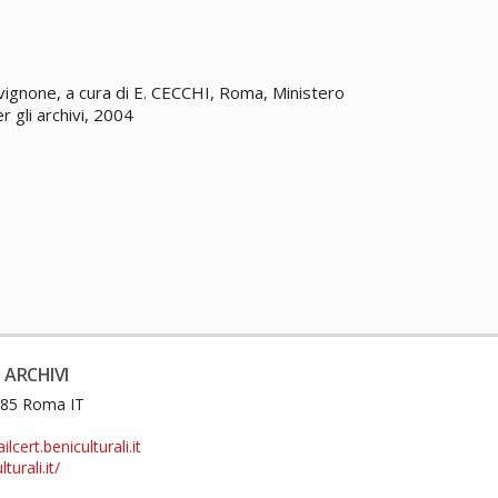
Avignone, a cura di E. CECCHI, Roma, Ministero
er gli archivi, 2004
 ARCHIVI
0185 Roma IT
cert.beniculturali.it
turali.it/