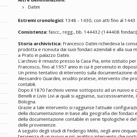
Datini
Estremi cronologici:
1348 - 1430, con atti fino al 1443
Consistenza:
fascc., regg., bb. 144432 (144408 fondaci
Storia archivistica:
Francesco Datini richiedeva la con
prodotta e ricevuta dai suoi fondaci aziendali e alla sua 
a Prato in palazzo Datini.
L'archivio è rimasto presso la Casa Pia, ente istituito p
Francesco, fino al 1957 anno in cui è pervenuto in deposito
Un primo tentativo di intervento sulla documentazione d
Alessandro Guardini, erudito pratese, intervento che prob
contabili.
Dopo il 1870 l'archivio venne sottoposto ad un nuovo e 
Benelli e Livio Livi ai quali si aggiunse, successivamente, G
Bologna.
Grazie a tale intervento si raggiunse l'attuale configurazio
della documentazione in base alla geografia dei fondaci e,
della documentazione contabile in serie tipologiche e del
delle provenienze.
A seguito degli studi di Federigo Melis, negli anni cinqu
l'esigenza di un nuovo e più analitico intervento che porti