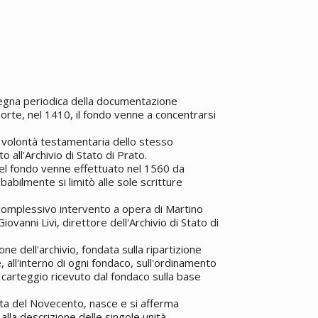
)
segna periodica della documentazione
morte, nel 1410, il fondo venne a concentrarsi
er volontà testamentaria dello stesso
 all'Archivio di Stato di Prato.
el fondo venne effettuato nel 1560 da
abilmente si limitò alle sole scritture
complessivo intervento a opera di Martino
iovanni Livi, direttore dell'Archivio di Stato di
ne dell'archivio, fondata sulla ripartizione
 all'interno di ogni fondaco, sull'ordinamento
 carteggio ricevuto dal fondaco sulla base
anta del Novecento, nasce e si afferma
 alla descrizione delle singole unità