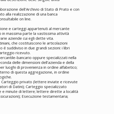
laborazione dell'Archivio di Stato di Prato e con
to alla realizzazione di una banca
nsultabile on line.
ione e carteggi appartenuti al mercante
 in massima parte la vastissima attività
arie aziende cui egli dette vita.
iniani, che costituiscono le articolazioni
 é suddiviso in due grandi sezioni: i libri
 carteggio ricevuto.
 mercantile-bancario oppure specializzati nella
seconda delle dimensioni dell'azienda e della
per luoghi di provenienza in ordine alfabetico;
'interno di questa aggregazione, in ordine
logiche.
 Carteggio privato (lettere inviate e ricevute
atori di Datini); Carteggio specializzato
e minute di lettere; lettere dirette a località
assicurazioni); Esecuzione testamentaria;