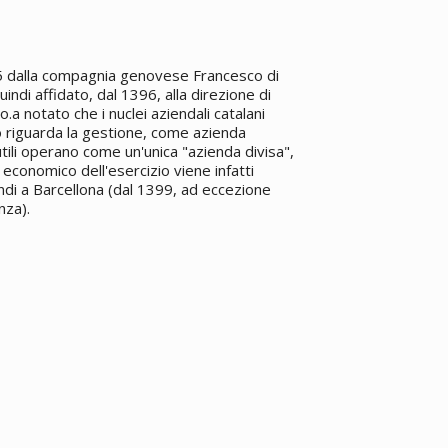
95 dalla compagnia genovese Francesco di
ndi affidato, dal 1396, alla direzione di
a notato che i nuclei aziendali catalani
o riguarda la gestione, come azienda
li operano come un'unica "azienda divisa",
 economico dell'esercizio viene infatti
ndi a Barcellona (dal 1399, ad eccezione
nza).