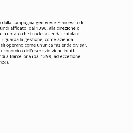
95 dalla compagnia genovese Francesco di
ndi affidato, dal 1396, alla direzione di
a notato che i nuclei aziendali catalani
o riguarda la gestione, come azienda
li operano come un'unica "azienda divisa",
 economico dell'esercizio viene infatti
ndi a Barcellona (dal 1399, ad eccezione
nza).