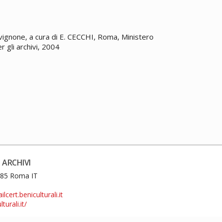
Avignone, a cura di E. CECCHI, Roma, Ministero
er gli archivi, 2004
 ARCHIVI
0185 Roma IT
cert.beniculturali.it
turali.it/