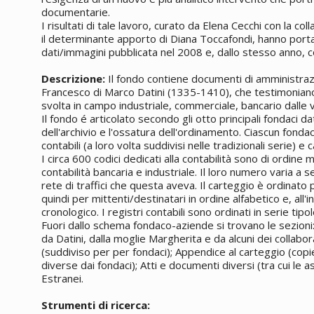
documentarie.
I risultati di tale lavoro, curato da Elena Cecchi con la col
il determinante apporto di Diana Toccafondi, hanno porta
dati/immagini pubblicata nel 2008 e, dallo stesso anno, co
Descrizione:
Il fondo contiene documenti di amministraz
Francesco di Marco Datini (1335-1410), che testimoniano
svolta in campo industriale, commerciale, bancario dalle v
Il fondo é articolato secondo gli otto principali fondaci dat
dell'archivio e l'ossatura dell'ordinamento. Ciascun fondaco
contabili (a loro volta suddivisi nelle tradizionali serie) e
I circa 600 codici dedicati alla contabilità sono di ordine
contabilità bancaria e industriale. Il loro numero varia a 
rete di traffici che questa aveva. Il carteggio è ordinato 
quindi per mittenti/destinatari in ordine alfabetico e, all
cronologico. I registri contabili sono ordinati in serie tipo
Fuori dallo schema fondaco-aziende si trovano le sezioni:
da Datini, dalla moglie Margherita e da alcuni dei collabor
(suddiviso per per fondaci); Appendice al carteggio (copie 
diverse dai fondaci); Atti e documenti diversi (tra cui le 
Estranei.
Strumenti di ricerca: