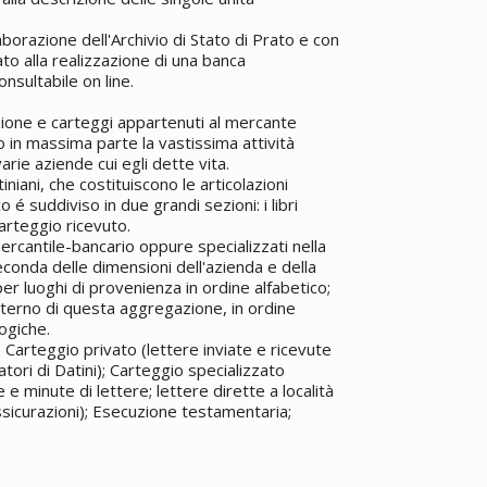
laborazione dell'Archivio di Stato di Prato e con
to alla realizzazione di una banca
nsultabile on line.
ione e carteggi appartenuti al mercante
 in massima parte la vastissima attività
arie aziende cui egli dette vita.
iniani, che costituiscono le articolazioni
 é suddiviso in due grandi sezioni: i libri
 carteggio ricevuto.
 mercantile-bancario oppure specializzati nella
seconda delle dimensioni dell'azienda e della
per luoghi di provenienza in ordine alfabetico;
'interno di questa aggregazione, in ordine
logiche.
 Carteggio privato (lettere inviate e ricevute
atori di Datini); Carteggio specializzato
e minute di lettere; lettere dirette a località
assicurazioni); Esecuzione testamentaria;