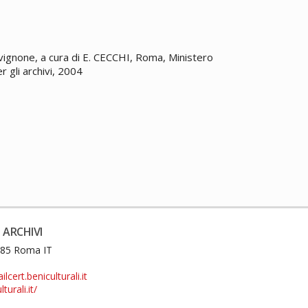
Avignone, a cura di E. CECCHI, Roma, Ministero
er gli archivi, 2004
 ARCHIVI
0185 Roma IT
cert.beniculturali.it
turali.it/