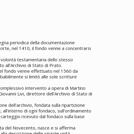
)
segna periodica della documentazione
morte, nel 1410, il fondo venne a concentrarsi
er volontà testamentaria dello stesso
 all'Archivio di Stato di Prato.
el fondo venne effettuato nel 1560 da
abilmente si limitò alle sole scritture
complessivo intervento a opera di Martino
iovanni Livi, direttore dell'Archivio di Stato di
ne dell'archivio, fondata sulla ripartizione
 all'interno di ogni fondaco, sull'ordinamento
 carteggio ricevuto dal fondaco sulla base
anta del Novecento, nasce e si afferma
 alla descrizione delle singole unità