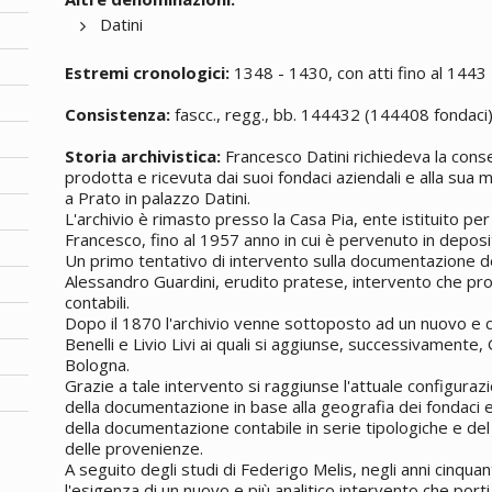
Datini
Estremi cronologici:
1348 - 1430, con atti fino al 1443
Consistenza:
fascc., regg., bb. 144432 (144408 fondaci
Storia archivistica:
Francesco Datini richiedeva la con
prodotta e ricevuta dai suoi fondaci aziendali e alla sua 
a Prato in palazzo Datini.
L'archivio è rimasto presso la Casa Pia, ente istituito p
Francesco, fino al 1957 anno in cui è pervenuto in deposito
Un primo tentativo di intervento sulla documentazione d
Alessandro Guardini, erudito pratese, intervento che prob
contabili.
Dopo il 1870 l'archivio venne sottoposto ad un nuovo e 
Benelli e Livio Livi ai quali si aggiunse, successivamente, G
Bologna.
Grazie a tale intervento si raggiunse l'attuale configurazio
della documentazione in base alla geografia dei fondaci e,
della documentazione contabile in serie tipologiche e del
delle provenienze.
A seguito degli studi di Federigo Melis, negli anni cinqu
l'esigenza di un nuovo e più analitico intervento che porti