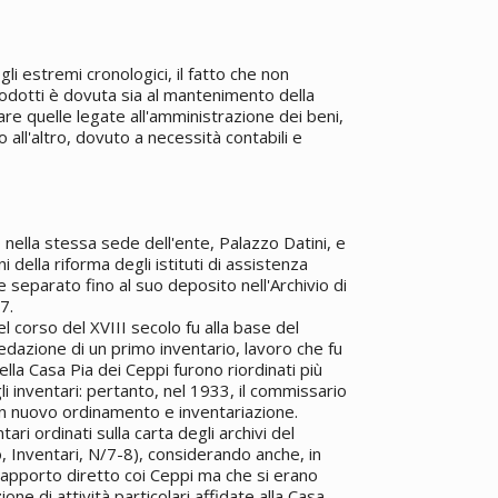
i estremi cronologici, il fatto che non
rodotti è dovuta sia al mantenimento della
are quelle legate all'amministrazione dei beni,
 all'altro, dovuto a necessità contabili e
nella stessa sede dell'ente, Palazzo Datini, e
 della riforma degli istituti di assistenza
 separato fino al suo deposito nell'Archivio di
7.
l corso del XVIII secolo fu alla base del
edazione di un primo inventario, lavoro che fu
ella Casa Pia dei Ceppi furono riordinati più
li inventari: pertanto, nel 1933, il commissario
 un nuovo ordinamento e inventariazione.
ri ordinati sulla carta degli archivi del
, Inventari, N/7-8), considerando anche, in
rapporto diretto coi Ceppi ma che si erano
one di attività particolari affidate alla Casa