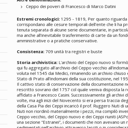
Ceppo dei poveri di Francesco di Marco Datini
Estremi cronologici:
1295 - 1819, Per quanto riguarda gl
corrispondano alle cesure temporali dell'ente che li ha p
tenuta separata di alcune serie documentarie, in particol
ma anche all'inevitabile trasferimento di carte da un fondo
amministrative o a pratiche conservative.
Consistenza:
709 unità tra registri e buste
Storia archivistica:
L'archivio del Ceppo nuovo si formò 
qui fu aggregato all'archivio del Ceppo vecchio all'indomani
voluta nel 1545 dai Medici, rimanendo un archivio chiuso e
Stato di Prato all'indomani della sua costituzione, nel 195
Il cattivo stato di conservazione della documentazione ne
rescritto sovrano del 1757 col quale veniva disposta la r
affidato a Francesco Casini. Successivamente gli archivi d
volte, ma agli inizi del Novecento si era persa traccia deg
della Casa Pia dei Ceppi incaricò il prof. Ruggero Nuti di
Nuti non riordinò materialmente i pezzi, ma compilò inventa
Ceppo vecchio, del Ceppo nuovo e dei Ceppi riuniti (ASPo
una sezione “Estranei”, i documenti che non avevano un 
sedimentati nell’archivio attraverso lasciti o in considerazi