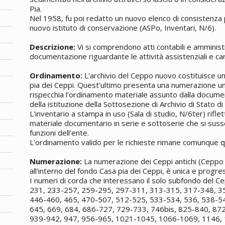
Pia.
Nel 1958, fu poi redatto un nuovo elenco di consistenza p
nuovo istituto di conservazione (ASPo, Inventari, N/6).
Descrizione:
Vi si comprendono atti contabili e amminist
documentazione riguardante le attività assistenziali e car
Ordinamento:
L'archivio del Ceppo nuovo costituisce 
pia dei Ceppi. Quest'ultimo presenta una numerazione unic
rispecchia l'ordinamento materiale assunto dalla docume
della istituzione della Sottosezione di Archivio di Stato di
L'inventario a stampa in uso (Sala di studio, N/6ter) rifle
materiale documentario in serie e sottoserie che si sus
funzioni dell'ente.
L'ordinamento valido per le richieste rimane comunque qu
Numerazione:
La numerazione dei Ceppi antichi (Ceppo 
all'interno del fondo Casa pia dei Ceppi, è unica e progre
I numeri di corda che interessano il solo subfondo del 
231, 233-257, 259-295, 297-311, 313-315, 317-348, 3
446-460, 465, 470-507, 512-525, 533-534, 536, 538-5
645, 669, 684, 686-727, 729-733, 746bis, 825-840, 87
939-942, 947, 956-965, 1021-1045, 1066-1069, 1146,