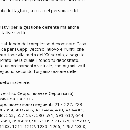
iù dettagliato, a cura del personale del
rativi per la gestione dell'ente ma anche
itative svolte.
un subfondo del complesso denominato Casa
a per i Ceppi vecchio, nuovo e riuniti, che
ntazione alla metà del XX secolo, a seguito
 Prato, nella quale il fondo fu depositato.
tte un ordinamento virtuale, che organizza il
seguono secondo l'organizzazione delle
ello materiale.
vecchio, Ceppo nuovo e Ceppi riuniti),
ssiva da 1 a 3712.
Ceppo nuovo sono i seguenti: 217-222, 229-
50-394, 403-408, 410-414, 430, 438-443,
46, 553, 557-587, 590-591, 593-632, 644-
2-880, 898-899, 907-916, 921-925, 935-937,
 1183, 1211-1212, 1233, 1265, 1267-1308,