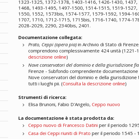
1323-1325, 1372-1378, 1403-1416, 1426-1430, 1437, 
1468, 1493-1495, 1497-1500, 1514-1515, 1519-1527, 
1550, 1552, 1573bis, 1574-1577, 1579-1592, 1594-160
1707, 1710, 1712-1715, 1715bis, 1716-1740, 1774-178
2028-2029, 2290, 2340bis, 2401.
Documentazione collegata:
Prato, Ceppi (opera pia)
in Archivio di Stato di Firenze
comprendono complessivamente 424 unità (1221-1662
descrizione online
)
Nove conservatori del dominio e della giurisdizione fi
Firenze - Subfondo comprendente documentazione di
Nove conservatori del dominio e della giurisdizione f
tutti i luoghi pii. (
Consulta la descrizione online
)
Strumenti di ricerca:
Elisa Brunoni, Fabio D'Angelo,
Ceppo nuovo
La documentazione è stata prodotta da:
Ceppo nuovo di Francesco Datini
per il periodo 129
Casa dei Ceppi riuniti di Prato
per il periodo 1545 -