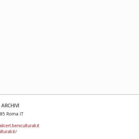
 ARCHIVI
0185 Roma IT
cert.beniculturali.it
turali.it/