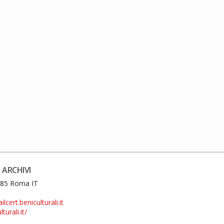
 ARCHIVI
0185 Roma IT
cert.beniculturali.it
turali.it/