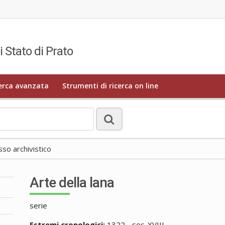
i Stato di Prato
erca avanzata
Strumenti di ricerca on line
o archivistico
Arte della lana
serie
Estremi cronologici:
1322 - sec. XVIII