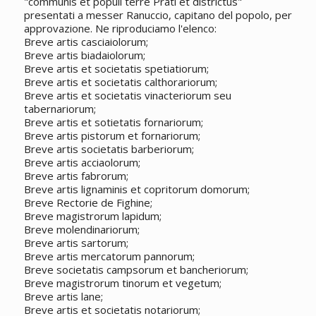
"communis et populi terre Prati et districtus"
presentati a messer Ranuccio, capitano del popolo, per
approvazione. Ne riproduciamo l'elenco:
Breve artis casciaiolorum;
Breve artis biadaiolorum;
Breve artis et societatis spetiatiorum;
Breve artis et societatis calthorariorum;
Breve artis et societatis vinacteriorum seu
tabernariorum;
Breve artis et sotietatis fornariorum;
Breve artis pistorum et fornariorum;
Breve artis societatis barberiorum;
Breve artis acciaolorum;
Breve artis fabrorum;
Breve artis lignaminis et copritorum domorum;
Breve Rectorie de Fighine;
Breve magistrorum lapidum;
Breve molendinariorum;
Breve artis sartorum;
Breve artis mercatorum pannorum;
Breve societatis campsorum et bancheriorum;
Breve magistrorum tinorum et vegetum;
Breve artis lane;
Breve artis et societatis notariorum;