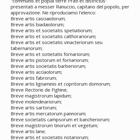
"communis et populi terre Prati et districtus"
presentati a messer Ranuccio, capitano del popolo, per
approvazione. Ne riproduciamo l'elenco:
Breve artis casciaiolorum;
Breve artis biadaiolorum;
Breve artis et societatis spetiatiorum;
Breve artis et societatis calthorariorum;
Breve artis et societatis vinacteriorum seu
tabernariorum;
Breve artis et sotietatis fornariorum;
Breve artis pistorum et fornariorum;
Breve artis societatis barberiorum;
Breve artis acciaolorum;
Breve artis fabrorum;
Breve artis lignaminis et copritorum domorum;
Breve Rectorie de Fighine;
Breve magistrorum lapidum;
Breve molendinariorum;
Breve artis sartorum;
Breve artis mercatorum pannorum;
Breve societatis campsorum et bancheriorum;
Breve magistrorum tinorum et vegetum;
Breve artis lane;
Breve artis et societatis notariorum;