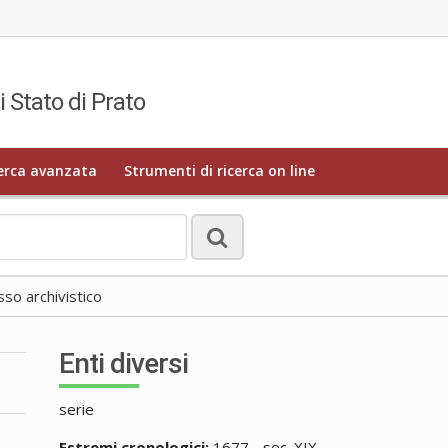
i Stato di Prato
erca avanzata
Strumenti di ricerca on line
o archivistico
Enti diversi
serie
Estremi cronologici:
1677 - sec. XIX