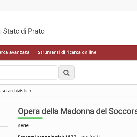
i Stato di Prato
erca avanzata
Strumenti di ricerca on line
o archivistico
Opera della Madonna del Soccors
serie
Estremi cronologici:
1577 - sec. XVIII